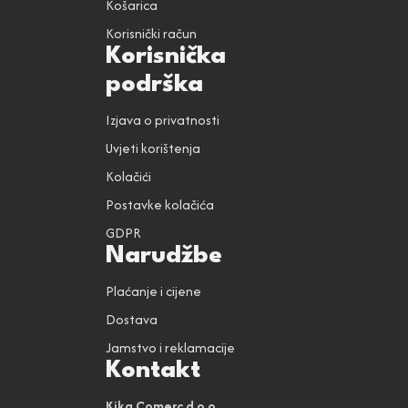
Košarica
Korisnički račun
Korisnička
podrška
Izjava o privatnosti
Uvjeti korištenja
Kolačići
Postavke kolačića
GDPR
Narudžbe
Plaćanje i cijene
Dostava
Jamstvo i reklamacije
Kontakt
Kika Comerc d.o.o.