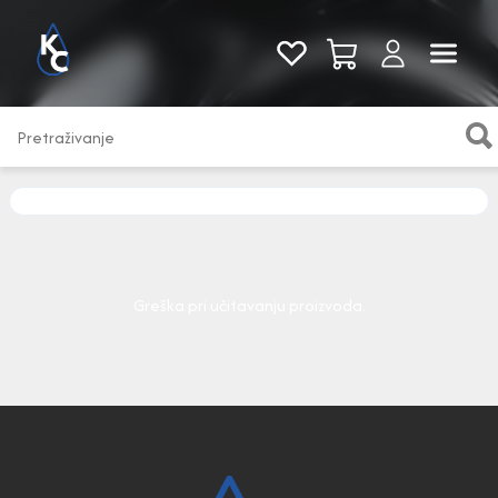
Pogledaj sve
Greška pri učitavanju proizvoda.