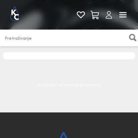
Pogledaj sve
Greška pri učitavanju proizvoda.