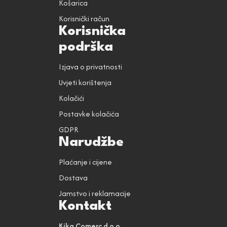
Košarica
Korisnički račun
Korisnička
podrška
Izjava o privatnosti
Uvjeti korištenja
Kolačići
Postavke kolačića
GDPR
Narudžbe
Plaćanje i cijene
Dostava
Jamstvo i reklamacije
Kontakt
Kika Comerc d.o.o.