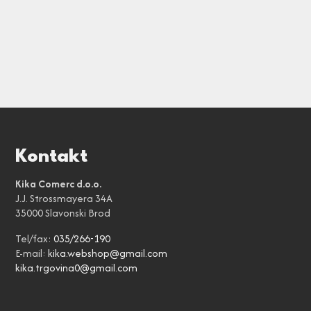
Kontakt
Kika Comerc d.o.o.
J.J. Strossmayera 34A
35000 Slavonski Brod
Tel/fax:
035/266-190
E-mail:
kika.webshop@gmail.com
kika.trgovina0@gmail.com