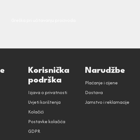
Greška pri učitavanju proizvoda.
ce
Korisnička
Narudžbe
podrška
Plaćanje i cijene
Izjava o privatnosti
Dostava
Uvjeti korištenja
Jamstvo i reklamacije
Kolačići
Postavke kolačića
GDPR