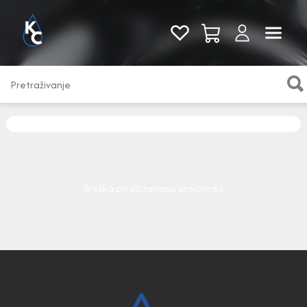
Pogledaj sve
Greška pri učitavanju proizvoda.