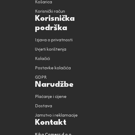
Košarica
Korisnički račun
Korisnička
podrška
Izjava o privatnosti
Uvjeti korištenja
Kolačići
Postavke kolačića
GDPR
Narudžbe
Plaćanje i cijene
Dostava
Jamstvo i reklamacije
Kontakt
Kika Comerc d.o.o.