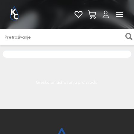
Pogledaj sve
Greška pri učitavanju proizvoda.