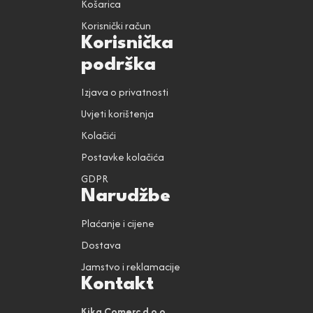
Košarica
Korisnički račun
Korisnička
podrška
Izjava o privatnosti
Uvjeti korištenja
Kolačići
Postavke kolačića
GDPR
Narudžbe
Plaćanje i cijene
Dostava
Jamstvo i reklamacije
Kontakt
Kika Comerc d.o.o.