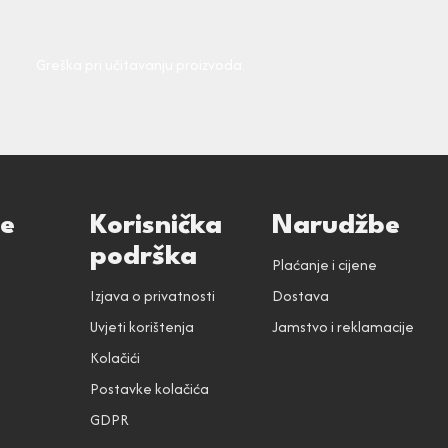
Greška pri učitavanju proizvoda.
ce
Korisnička
Narudžbe
podrška
Plaćanje i cijene
Izjava o privatnosti
Dostava
Uvjeti korištenja
Jamstvo i reklamacije
Kolačići
Postavke kolačića
GDPR