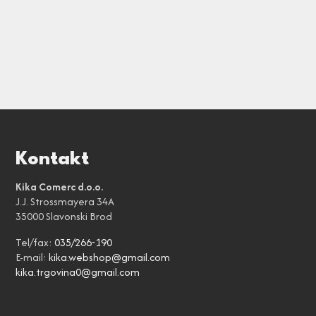
Kontakt
Kika Comerc d.o.o.
J.J. Strossmayera 34A
35000 Slavonski Brod
Tel/fax:
035/266-190
E-mail:
kika.webshop@gmail.com
kika.trgovina0@gmail.com