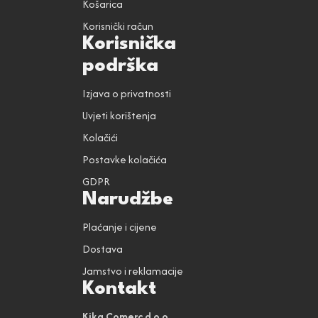
Košarica
Korisnički račun
Korisnička
podrška
Izjava o privatnosti
Uvjeti korištenja
Kolačići
Postavke kolačića
GDPR
Narudžbe
Plaćanje i cijene
Dostava
Jamstvo i reklamacije
Kontakt
Kika Comerc d.o.o.