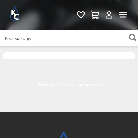
Pogledaj sve
Greška pri učitavanju proizvoda.