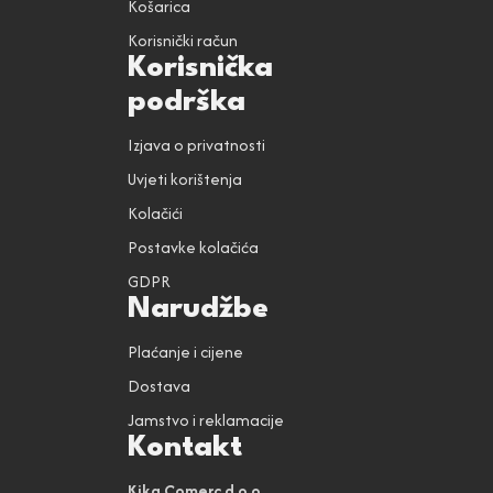
Košarica
Korisnički račun
Korisnička
podrška
Izjava o privatnosti
Uvjeti korištenja
Kolačići
Postavke kolačića
GDPR
Narudžbe
Plaćanje i cijene
Dostava
Jamstvo i reklamacije
Kontakt
Kika Comerc d.o.o.