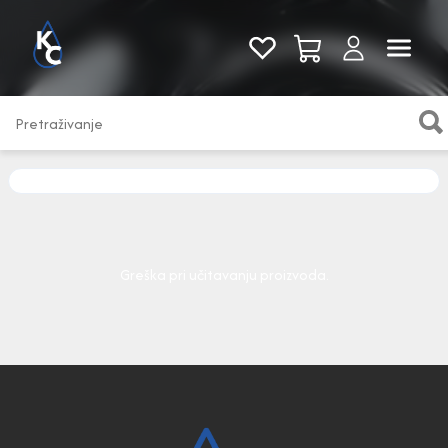
Pogledaj sve
Greška pri učitavanju proizvoda.