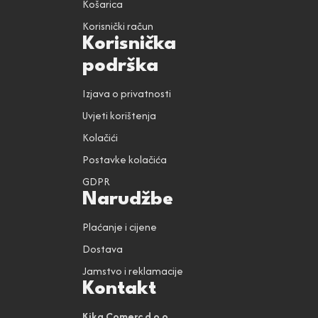
Košarica
Korisnički račun
Korisnička
podrška
Izjava o privatnosti
Uvjeti korištenja
Kolačići
Postavke kolačića
GDPR
Narudžbe
Plaćanje i cijene
Dostava
Jamstvo i reklamacije
Kontakt
Kika Comerc d.o.o.