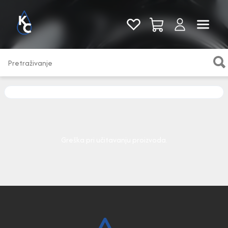
Pogledaj sve
Greška pri učitavanju proizvoda.