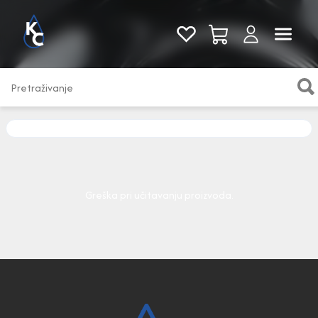
Pogledaj sve
Greška pri učitavanju proizvoda.