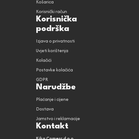
Košarica
Korisnički račun
Korisnička
podrška
Izjava o privatnosti
Uvjeti korištenja
Kolačići
Postavke kolačića
GDPR
Narudžbe
Plaćanje i cijene
Dostava
Jamstvo i reklamacije
Kontakt
Kika Comerc d.o.o.