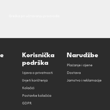
Greška pri učitavanju proizvoda.
ce
Korisnička
Narudžbe
podrška
Plaćanje i cijene
Izjava o privatnosti
Dostava
Uvjeti korištenja
Jamstvo i reklamacije
Kolačići
Postavke kolačića
GDPR