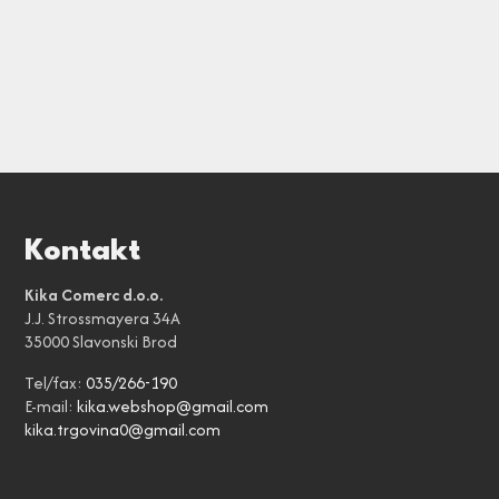
Kontakt
Kika Comerc d.o.o.
J.J. Strossmayera 34A
35000 Slavonski Brod
Tel/fax:
035/266-190
E-mail:
kika.webshop@gmail.com
kika.trgovina0@gmail.com