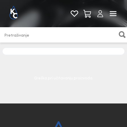
Pogledaj sve
Greška pri učitavanju proizvoda.