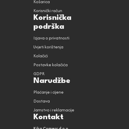
Košarica
Korisnički račun
Korisnička
podrška
Izjava o privatnosti
Uvjeti korištenja
Kolačići
Postavke kolačića
GDPR
Narudžbe
Plaćanje i cijene
Dostava
Jamstvo i reklamacije
Kontakt
Kika Comerc d.o.o.