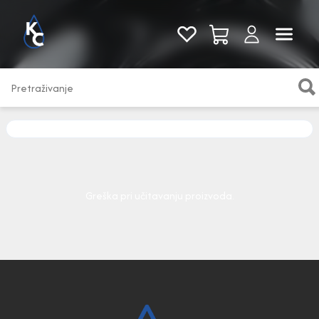
Pogledaj sve
Greška pri učitavanju proizvoda.