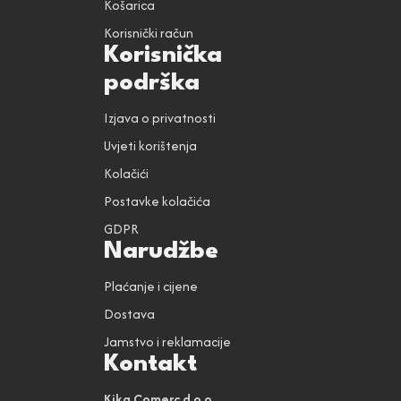
Košarica
Korisnički račun
Korisnička
podrška
Izjava o privatnosti
Uvjeti korištenja
Kolačići
Postavke kolačića
GDPR
Narudžbe
Plaćanje i cijene
Dostava
Jamstvo i reklamacije
Kontakt
Kika Comerc d.o.o.