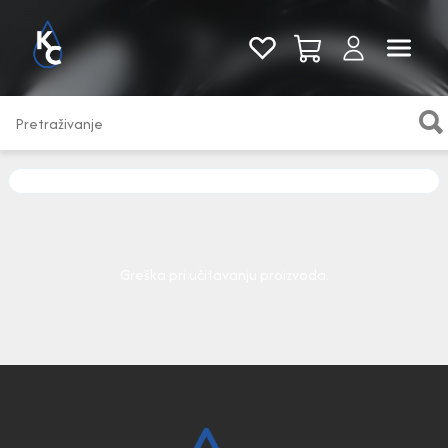
Pogledaj sve
Greška pri učitavanju proizvoda.