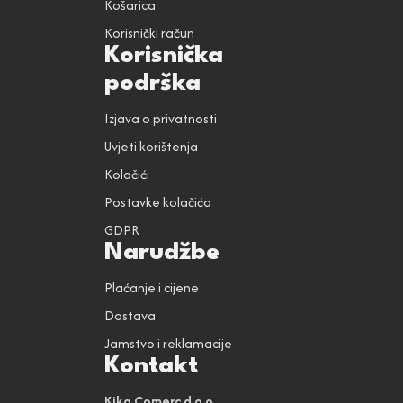
Košarica
Korisnički račun
Korisnička
podrška
Izjava o privatnosti
Uvjeti korištenja
Kolačići
Postavke kolačića
GDPR
Narudžbe
Plaćanje i cijene
Dostava
Jamstvo i reklamacije
Kontakt
Kika Comerc d.o.o.