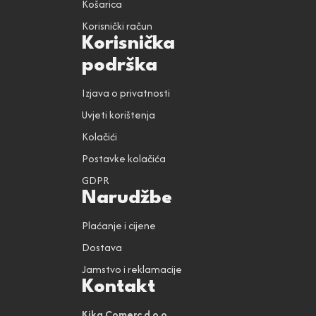
Košarica
Korisnički račun
Korisnička
podrška
Izjava o privatnosti
Uvjeti korištenja
Kolačići
Postavke kolačića
GDPR
Narudžbe
Plaćanje i cijene
Dostava
Jamstvo i reklamacije
Kontakt
Kika Comerc d.o.o.