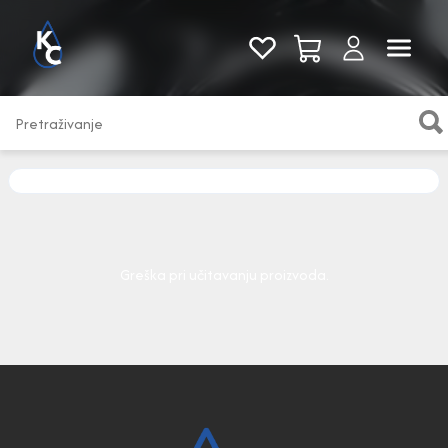
Pogledaj sve
Greška pri učitavanju proizvoda.