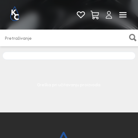
Pogledaj sve
Greška pri učitavanju proizvoda.