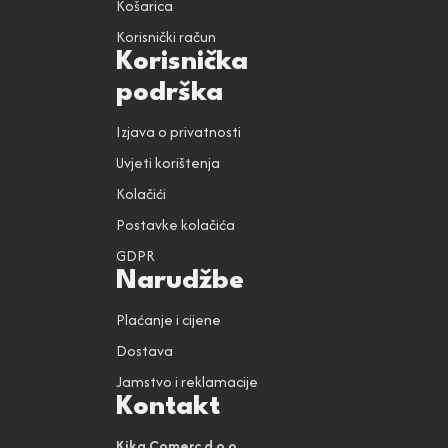
Košarica
Korisnički račun
Korisnička
podrška
Izjava o privatnosti
Uvjeti korištenja
Kolačići
Postavke kolačića
GDPR
Narudžbe
Plaćanje i cijene
Dostava
Jamstvo i reklamacije
Kontakt
Kika Comerc d.o.o.