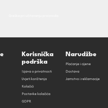
Greška pri učitavanju proizvoda.
ce
Korisnička
Narudžbe
podrška
Plaćanje i cijene
Izjava o privatnosti
Dostava
Uvjeti korištenja
Jamstvo i reklamacije
Kolačići
Postavke kolačića
GDPR