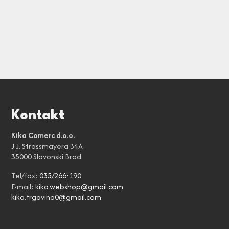
Kontakt
Kika Comerc d.o.o.
J.J. Strossmayera 34A
35000 Slavonski Brod
Tel/fax:
035/266-190
E-mail:
kika.webshop@gmail.com
kika.trgovina0@gmail.com