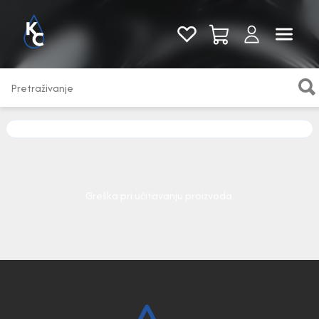
Pogledaj sve
Greška pri učitavanju proizvoda.