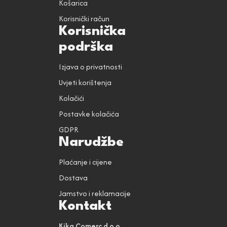
Košarica
Korisnički račun
Korisnička
podrška
Izjava o privatnosti
Uvjeti korištenja
Kolačići
Postavke kolačića
GDPR
Narudžbe
Plaćanje i cijene
Dostava
Jamstvo i reklamacije
Kontakt
Kika Comerc d.o.o.