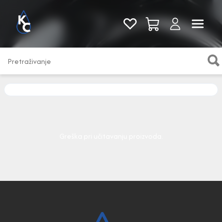
Pogledaj sve
Greška pri učitavanju proizvoda.