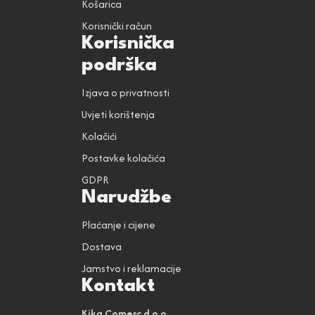
Košarica
Korisnički račun
Korisnička
podrška
Izjava o privatnosti
Uvjeti korištenja
Kolačići
Postavke kolačića
GDPR
Narudžbe
Plaćanje i cijene
Dostava
Jamstvo i reklamacije
Kontakt
Kika Comerc d.o.o.