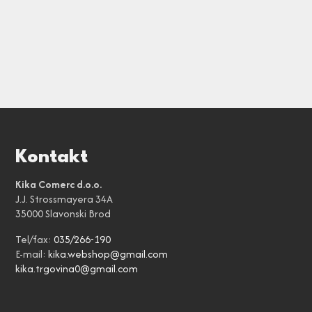
Kontakt
Kika Comerc d.o.o.
J.J. Strossmayera 34A
35000 Slavonski Brod
Tel/fax:
035/266-190
E-mail:
kika.webshop@gmail.com
kika.trgovina0@gmail.com