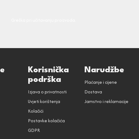
Greška pri učitavanju proizvoda.
ce
Korisnička
Narudžbe
podrška
Plaćanje i cijene
Izjava o privatnosti
Dostava
Uvjeti korištenja
Jamstvo i reklamacije
Kolačići
Postavke kolačića
GDPR