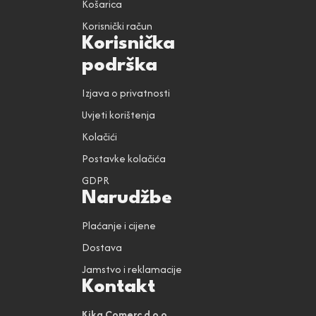
Košarica
Korisnički račun
Korisnička
podrška
Izjava o privatnosti
Uvjeti korištenja
Kolačići
Postavke kolačića
GDPR
Narudžbe
Plaćanje i cijene
Dostava
Jamstvo i reklamacije
Kontakt
Kika Comerc d.o.o.