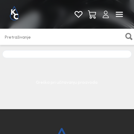
Pogledaj sve
Greška pri učitavanju proizvoda.