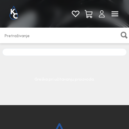
Pogledaj sve
Greška pri učitavanju proizvoda.