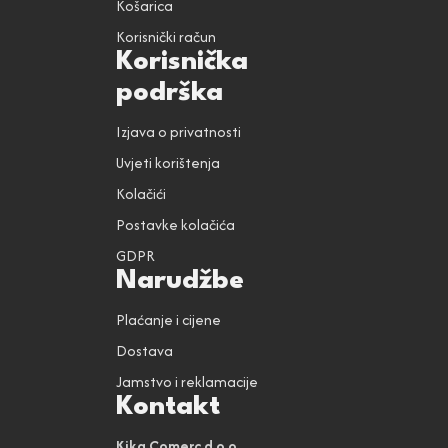
Košarica
Korisnički račun
Korisnička
podrška
Izjava o privatnosti
Uvjeti korištenja
Kolačići
Postavke kolačića
GDPR
Narudžbe
Plaćanje i cijene
Dostava
Jamstvo i reklamacije
Kontakt
Kika Comerc d.o.o.