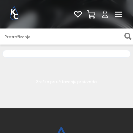
Pogledaj sve
Greška pri učitavanju proizvoda.