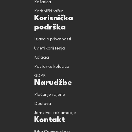
Košarica
Korisnički račun
Korisnička
podrška
Izjava o privatnosti
Uvjeti korištenja
Kolačići
Postavke kolačića
GDPR
Narudžbe
Plaćanje i cijene
Dostava
Jamstvo i reklamacije
Kontakt
Kika Comerc d.o.o.