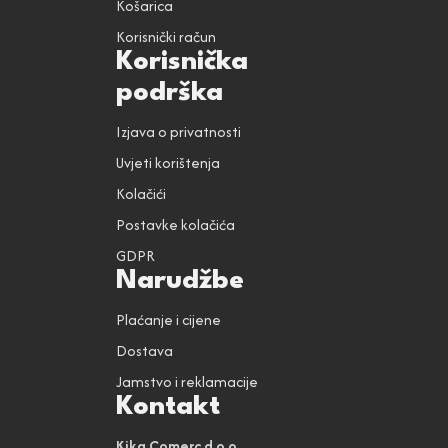
Košarica
Korisnički račun
Korisnička
podrška
Izjava o privatnosti
Uvjeti korištenja
Kolačići
Postavke kolačića
GDPR
Narudžbe
Plaćanje i cijene
Dostava
Jamstvo i reklamacije
Kontakt
Kika Comerc d.o.o.