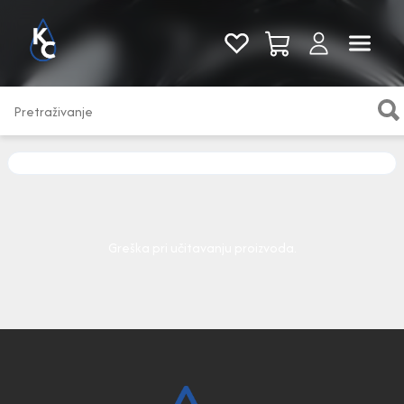
Pogledaj sve
Greška pri učitavanju proizvoda.