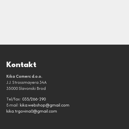
Kontakt
Kika Comerc d.o.o.
J.J. Strossmayera 34A
35000 Slavonski Brod
Tel/fax:
035/266-190
E-mail:
kika.webshop@gmail.com
kika.trgovina0@gmail.com