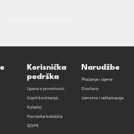
Greška pri učitavanju proizvoda.
ce
Korisnička
Narudžbe
podrška
Plaćanje i cijene
Izjava o privatnosti
Dostava
Uvjeti korištenja
Jamstvo i reklamacije
Kolačići
Postavke kolačića
GDPR