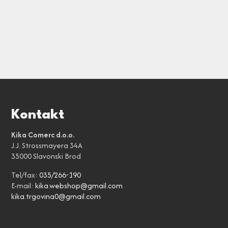
Kontakt
Kika Comerc d.o.o.
J.J. Strossmayera 34A
35000 Slavonski Brod
Tel/fax:
035/266-190
E-mail:
kika.webshop@gmail.com
kika.trgovina0@gmail.com