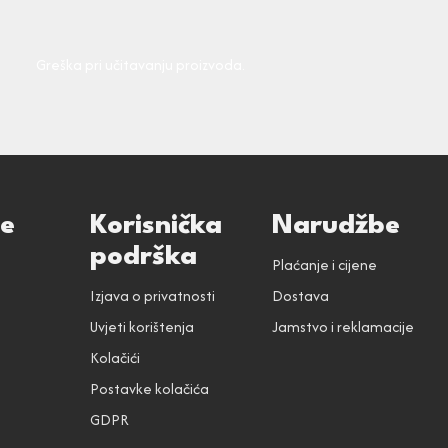
Greška pri učitavanju proizvoda.
ce
Korisnička
Narudžbe
podrška
Plaćanje i cijene
Izjava o privatnosti
Dostava
Uvjeti korištenja
Jamstvo i reklamacije
Kolačići
Postavke kolačića
GDPR