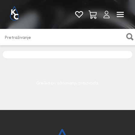
Pogledaj sve
Greška pri učitavanju proizvoda.