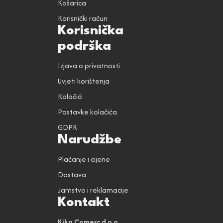
Košarica
Korisnički račun
Korisnička
podrška
Izjava o privatnosti
Uvjeti korištenja
Kolačići
Postavke kolačića
GDPR
Narudžbe
Plaćanje i cijene
Dostava
Jamstvo i reklamacije
Kontakt
Kika Comerc d.o.o.