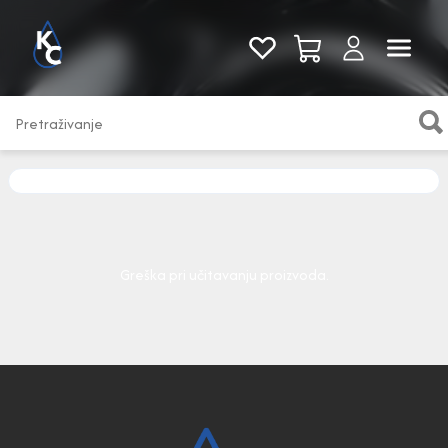
Pogledaj sve
Greška pri učitavanju proizvoda.