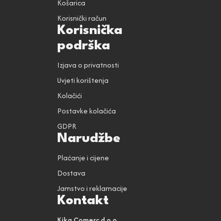
Košarica
Korisnički račun
Korisnička
podrška
Izjava o privatnosti
Uvjeti korištenja
Kolačići
Postavke kolačića
GDPR
Narudžbe
Plaćanje i cijene
Dostava
Jamstvo i reklamacije
Kontakt
Kika Comerc d.o.o.