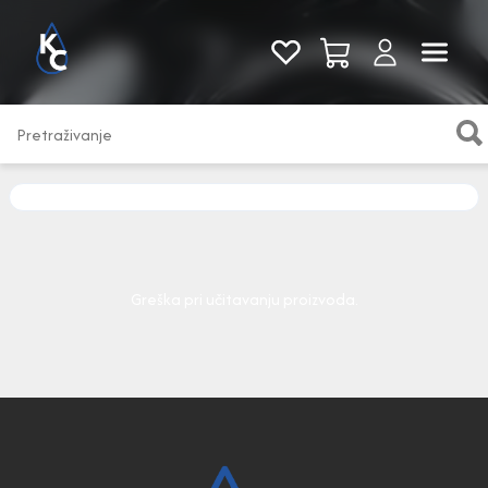
Pogledaj sve
Greška pri učitavanju proizvoda.