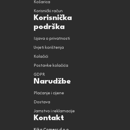
Košarica
Korisnički račun
Korisnička
podrška
Izjava o privatnosti
Uvjeti korištenja
Kolačići
Postavke kolačića
GDPR
Narudžbe
Plaćanje i cijene
Dostava
Jamstvo i reklamacije
Kontakt
Kika Comerc d.o.o.