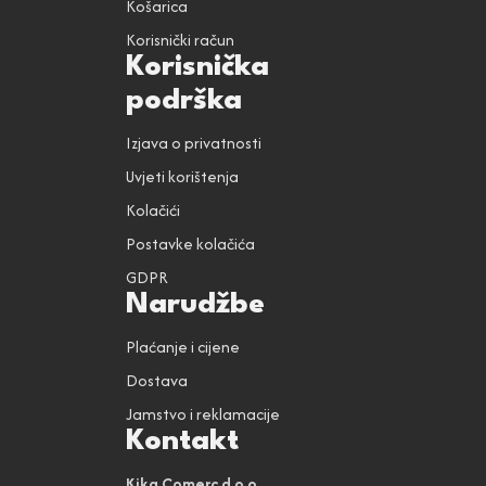
Košarica
Korisnički račun
Korisnička
podrška
Izjava o privatnosti
Uvjeti korištenja
Kolačići
Postavke kolačića
GDPR
Narudžbe
Plaćanje i cijene
Dostava
Jamstvo i reklamacije
Kontakt
Kika Comerc d.o.o.