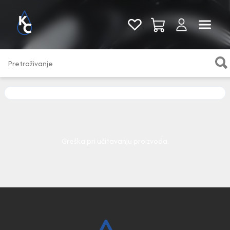
Pogledaj sve
Greška pri učitavanju proizvoda.