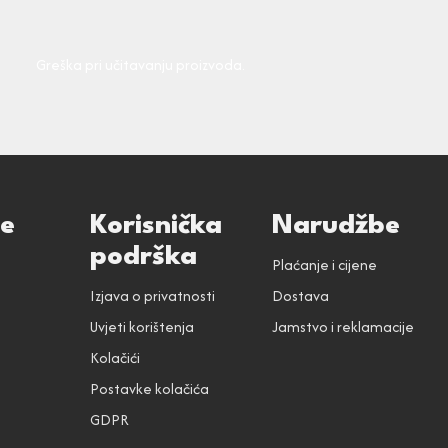
Greška pri učitavanju proizvoda.
ce
Korisnička
Narudžbe
podrška
Plaćanje i cijene
Izjava o privatnosti
Dostava
Uvjeti korištenja
Jamstvo i reklamacije
Kolačići
Postavke kolačića
GDPR