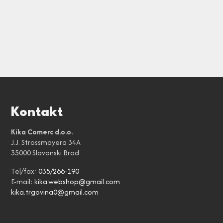
Kontakt
Kika Comerc d.o.o.
J.J. Strossmayera 34A
35000 Slavonski Brod
Tel/fax:
035/266-190
E-mail:
kika.webshop@gmail.com
kika.trgovina0@gmail.com