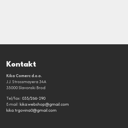
Kontakt
Kika Comerc d.o.o.
J.J. Strossmayera 34A
35000 Slavonski Brod
Tel/fax:
035/266-190
E-mail:
kika.webshop@gmail.com
kika.trgovina0@gmail.com