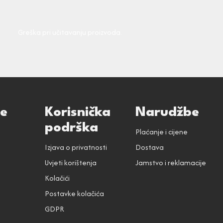
Greška pri učitavanju proizvoda.
ce
Korisnička
Narudžbe
podrška
Plaćanje i cijene
Izjava o privatnosti
Dostava
Uvjeti korištenja
Jamstvo i reklamacije
Kolačići
Postavke kolačića
GDPR