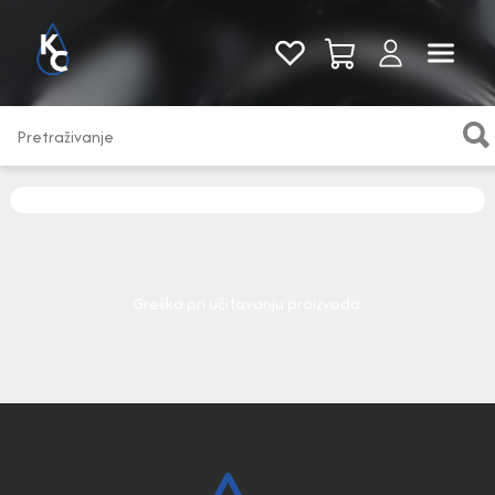
Pogledaj sve
Greška pri učitavanju proizvoda.