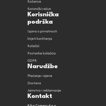
Košarica
Korisnički račun
Korisnička
podrška
Izjava o privatnosti
Uvjeti korištenja
Kolačići
Postavke kolačića
GDPR
Narudžbe
Plaćanje i cijene
Dostava
Jamstvo i reklamacije
Kontakt
Kika Comerc d.o.o.