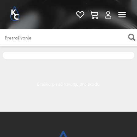
Pogledaj sve
Greška pri učitavanju proizvoda.