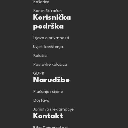
Košarica
Korisnički račun
Korisnička
podrška
Izjava o privatnosti
Uvjeti korištenja
Kolačići
Postavke kolačića
GDPR
Narudžbe
Plaćanje i cijene
Dostava
Jamstvo i reklamacije
Kontakt
Kika Comerc d.o.o.