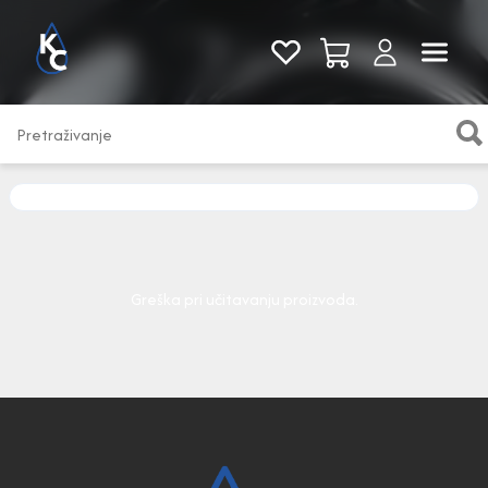
Pogledaj sve
Greška pri učitavanju proizvoda.