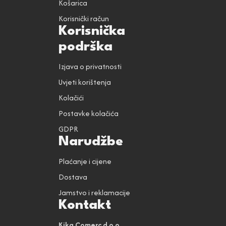
Košarica
Korisnički račun
Korisnička
podrška
Izjava o privatnosti
Uvjeti korištenja
Kolačići
Postavke kolačića
GDPR
Narudžbe
Plaćanje i cijene
Dostava
Jamstvo i reklamacije
Kontakt
Kika Comerc d.o.o.