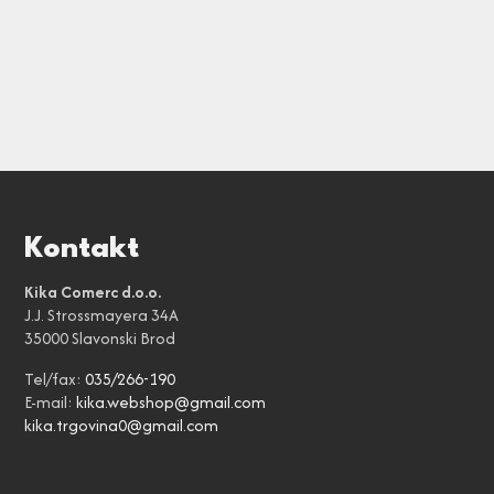
Kontakt
Kika Comerc d.o.o.
J.J. Strossmayera 34A
35000 Slavonski Brod
Tel/fax:
035/266-190
E-mail:
kika.webshop@gmail.com
kika.trgovina0@gmail.com