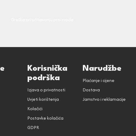
Greška pri učitavanju proizvoda.
ce
Korisnička
Narudžbe
podrška
Plaćanje i cijene
Izjava o privatnosti
Dostava
Uvjeti korištenja
Jamstvo i reklamacije
Kolačići
Postavke kolačića
GDPR