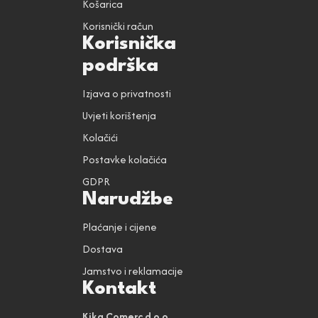
Košarica
Korisnički račun
Korisnička
podrška
Izjava o privatnosti
Uvjeti korištenja
Kolačići
Postavke kolačića
GDPR
Narudžbe
Plaćanje i cijene
Dostava
Jamstvo i reklamacije
Kontakt
Kika Comerc d.o.o.