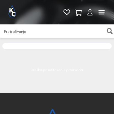
Pogledaj sve
Greška pri učitavanju proizvoda.