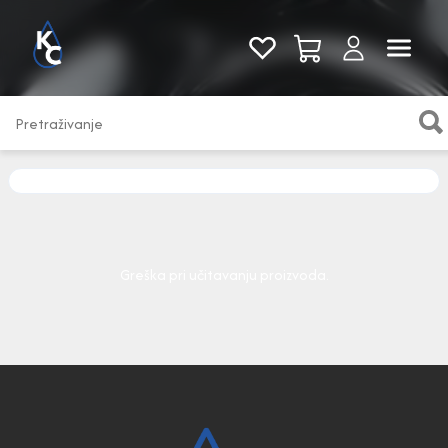
Pogledaj sve
Greška pri učitavanju proizvoda.