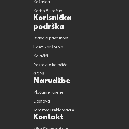
Košarica
Korisnički račun
Korisnička
podrška
Izjava o privatnosti
Uvjeti korištenja
Kolačići
Postavke kolačića
GDPR
Narudžbe
Plaćanje i cijene
Dostava
Jamstvo i reklamacije
Kontakt
Kika Comerc d.o.o.