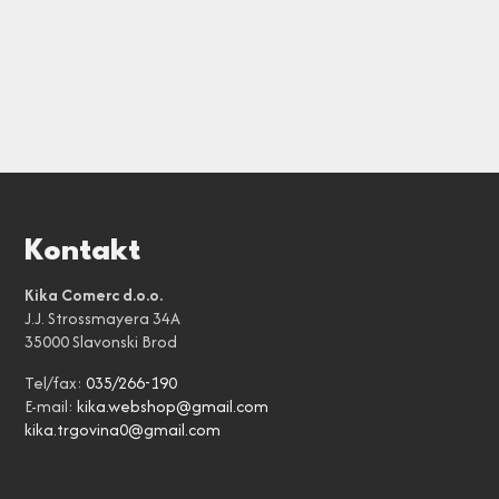
Kontakt
Kika Comerc d.o.o.
J.J. Strossmayera 34A
35000 Slavonski Brod
Tel/fax:
035/266-190
E-mail:
kika.webshop@gmail.com
kika.trgovina0@gmail.com