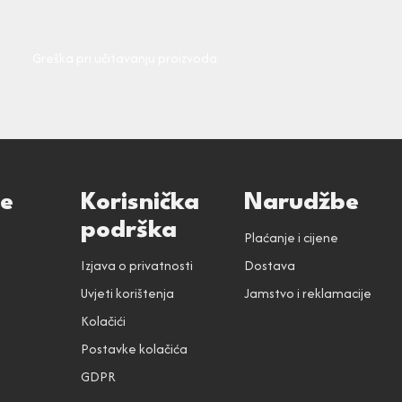
Greška pri učitavanju proizvoda.
ce
Korisnička
Narudžbe
podrška
Plaćanje i cijene
Izjava o privatnosti
Dostava
Uvjeti korištenja
Jamstvo i reklamacije
Kolačići
Postavke kolačića
GDPR