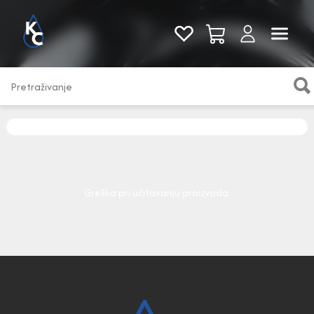
Pogledaj sve
Greška pri učitavanju proizvoda.