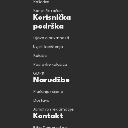
Košarica
Korisnički račun
Korisnička
podrška
Izjava o privatnosti
Uvjeti korištenja
Kolačići
Postavke kolačića
GDPR
Narudžbe
Plaćanje i cijene
Dostava
Jamstvo i reklamacije
Kontakt
Kika Comerc d.o.o.