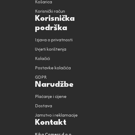
Košarica
Korisnički račun
Korisnička
podrška
Izjava o privatnosti
Uvjeti korištenja
Kolačići
Postavke kolačića
GDPR
Narudžbe
Plaćanje i cijene
Dostava
Jamstvo i reklamacije
Kontakt
Kika Comerc d.o.o.