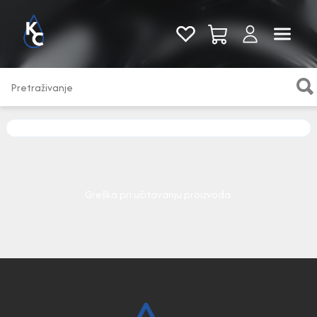
Pogledaj sve
Greška pri učitavanju proizvoda.