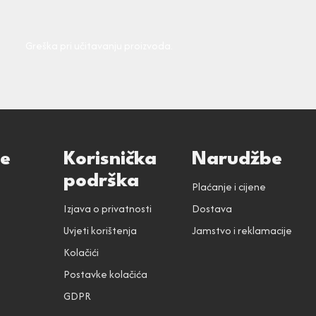
Greška pri učitavanju proizvoda.
ce
Korisnička
Narudžbe
podrška
Plaćanje i cijene
Izjava o privatnosti
Dostava
Uvjeti korištenja
Jamstvo i reklamacije
Kolačići
Postavke kolačića
GDPR