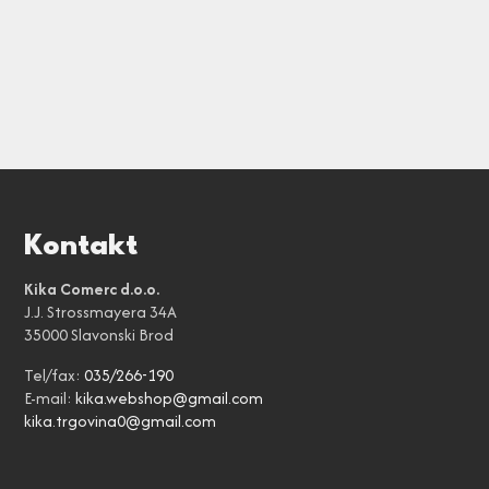
Kontakt
Kika Comerc d.o.o.
J.J. Strossmayera 34A
35000 Slavonski Brod
Tel/fax:
035/266-190
E-mail:
kika.webshop@gmail.com
kika.trgovina0@gmail.com