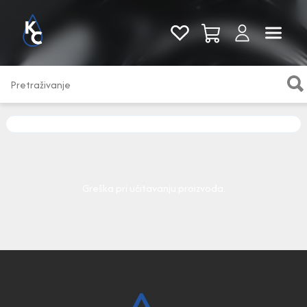
Pogledaj sve
Greška pri učitavanju proizvoda.