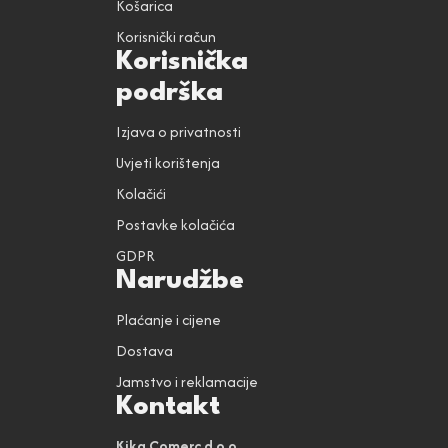
Košarica
Korisnički račun
Korisnička
podrška
Izjava o privatnosti
Uvjeti korištenja
Kolačići
Postavke kolačića
GDPR
Narudžbe
Plaćanje i cijene
Dostava
Jamstvo i reklamacije
Kontakt
Kika Comerc d.o.o.