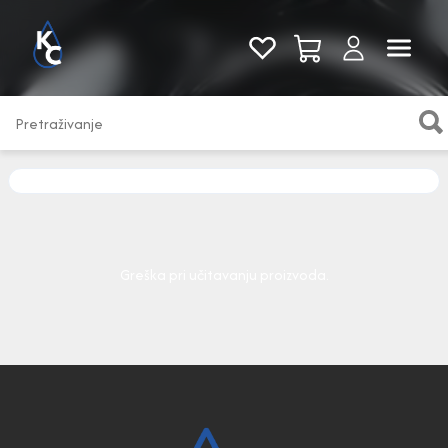
Pogledaj sve
Greška pri učitavanju proizvoda.