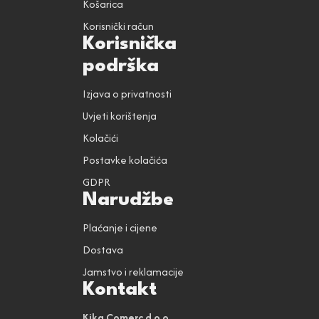
Košarica
Korisnički račun
Korisnička
podrška
Izjava o privatnosti
Uvjeti korištenja
Kolačići
Postavke kolačića
GDPR
Narudžbe
Plaćanje i cijene
Dostava
Jamstvo i reklamacije
Kontakt
Kika Comerc d.o.o.