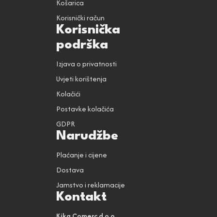
Košarica
Korisnički račun
Korisnička
podrška
Izjava o privatnosti
Uvjeti korištenja
Kolačići
Postavke kolačića
GDPR
Narudžbe
Plaćanje i cijene
Dostava
Jamstvo i reklamacije
Kontakt
Kika Comerc d.o.o.