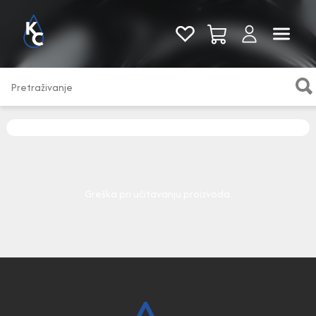
Pogledaj sve
Greška pri učitavanju proizvoda.