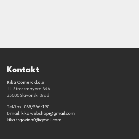
Kontakt
Kika Comerc d.o.o.
J.J. Strossmayera 34A
35000 Slavonski Brod
Tel/fax:
035/266-190
E-mail:
kika.webshop@gmail.com
kika.trgovina0@gmail.com