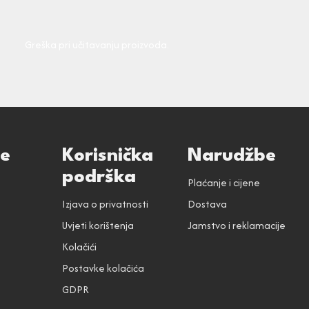
Greška pri učitavanju proizvoda.
ce
Korisnička
Narudžbe
podrška
Plaćanje i cijene
Izjava o privatnosti
Dostava
Uvjeti korištenja
Jamstvo i reklamacije
Kolačići
Postavke kolačića
GDPR