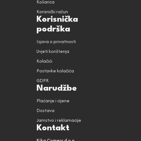
Košarica
Korisnički račun
Korisnička
podrška
Izjava o privatnosti
Uvjeti korištenja
Kolačići
Postavke kolačića
GDPR
Narudžbe
Plaćanje i cijene
Dostava
Jamstvo i reklamacije
Kontakt
Kika Comerc d.o.o.