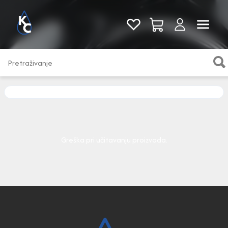
Pogledaj sve
Greška pri učitavanju proizvoda.