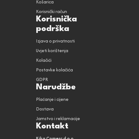
Košarica
Korisnički račun
Korisnička
podrška
Izjava o privatnosti
Uvjeti korištenja
Kolačići
Postavke kolačića
GDPR
Narudžbe
Plaćanje i cijene
Dostava
Jamstvo i reklamacije
Kontakt
Kika Comerc d.o.o.