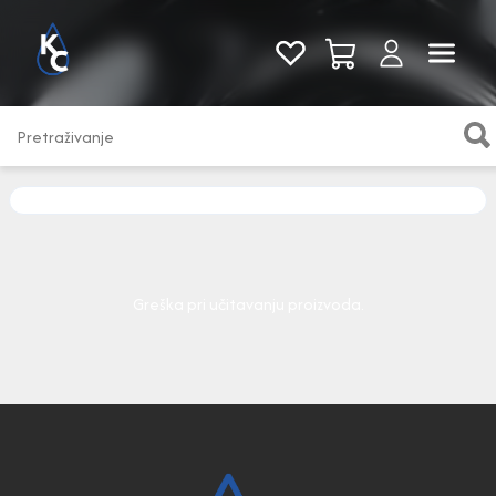
Pogledaj sve
Greška pri učitavanju proizvoda.