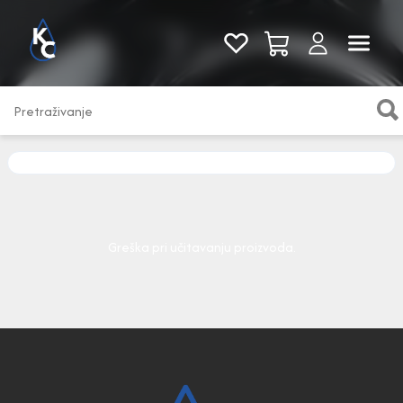
Pogledaj sve
Greška pri učitavanju proizvoda.