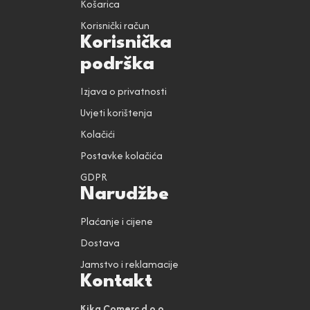
Košarica
Korisnički račun
Korisnička
podrška
Izjava o privatnosti
Uvjeti korištenja
Kolačići
Postavke kolačića
GDPR
Narudžbe
Plaćanje i cijene
Dostava
Jamstvo i reklamacije
Kontakt
Kika Comerc d.o.o.