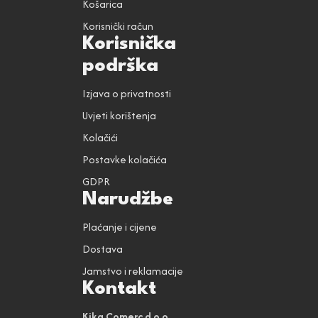
Košarica
Korisnički račun
Korisnička
podrška
Izjava o privatnosti
Uvjeti korištenja
Kolačići
Postavke kolačića
GDPR
Narudžbe
Plaćanje i cijene
Dostava
Jamstvo i reklamacije
Kontakt
Kika Comerc d.o.o.