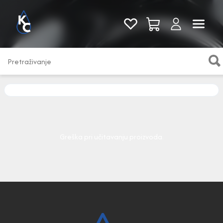
Pogledaj sve
Greška pri učitavanju proizvoda.